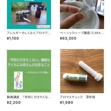
アレルギーのしくみとアロマでで
ベーシックハーブ講座（CARA-
きること
CARO認定）
¥1,100
¥63,300
動画講座 「学校に行きたくな
アロマスティック 深呼吸
い」繊細な子どもにお母さんが
¥2,200
¥1,980
できること